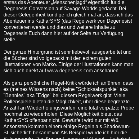
erstes das Abenteuer „Menschenjagd“ eigentlich für die
Degenesis-Conversion auf Savage Worlds gedacht. Bei
dieser Gelegenheit kündige ich gleich mal an, dass ich das
Abenteuer ins KatharSYS (das Regelwerk von Degenesis)
konvertieren werde und dies und weitere Inhalte zu
Degenesis Euch dann hier auf der Seite zur Verfügung
stelle.
Der ganze Hintergrund ist sehr liebevoll ausgearbeitet und
die Bücher sind vollgepackt mit den extrem guten
Illustrationen von Marko. Einige der Illustrationen kann man
sich auch direkt auf
www.degenesis.com
anschauen.
Als ganz persönliche Regel-Kritik würde ich anführen, dass
es (meines Wissens nach) keine "Schicksalspunkte" aka
"Bennies" aka "Edge" bei diesem Regelwerk gibt. Viele
Rollenspiele bieten die Möglichkeit, über diese begrenzte
Anzahl an Wiederholungswürfen, eine total verpatzte Probe
nochmal zu wiederholen. Diese Möglichkeit bietet das
KatharSYS offenbar nicht. Gewürfelt wird nur mit W6.
Ansonsten kommen einem einige Regeln als Shadowrun-
SL sicherlich bekannt vor. Als Beispiel würde ich hier die
Salvenregeln, Das Konzept, immer mit Attribut + Fertigkeit