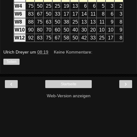
W4
75
50
25
25
19
13
6
6
5
3
2
W6
83
67
50
33
17
17
14
11
8
6
3
W8
88
75
63
50
38
25
13
13
11
9
8
W10
90
80
70
60
50
40
30
20
10
10
9
W12
92
83
75
67
58
50
42
33
25
17
8
Ulrich Dreyer
um
08:19
Keine Kommentare:
Teilen
‹
›
Startseite
Web-Version anzeigen