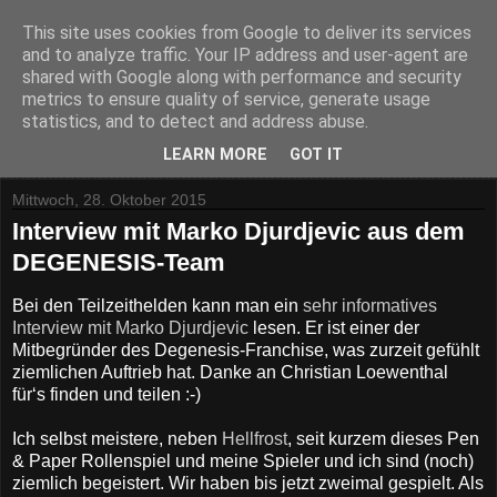
This site uses cookies from Google to deliver its services
and to analyze traffic. Your IP address and user-agent are
shared with Google along with performance and security
metrics to ensure quality of service, generate usage
statistics, and to detect and address abuse.
▼
LEARN MORE
GOT IT
Mittwoch, 28. Oktober 2015
Interview mit Marko Djurdjevic aus dem
DEGENESIS-Team
Bei den Teilzeithelden kann man ein
sehr informatives
Interview mit Marko Djurdjevic
lesen. Er ist einer der
Mitbegründer des Degenesis-Franchise, was zurzeit gefühlt
ziemlichen Auftrieb hat. Danke an Christian Loewenthal
für‘s finden und teilen :-)
Ich selbst meistere, neben
Hellfrost
, seit kurzem dieses Pen
& Paper Rollenspiel und meine Spieler und ich sind (noch)
ziemlich begeistert. Wir haben bis jetzt zweimal gespielt. Als