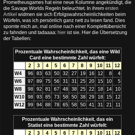
Prometheusgames hat eine neue Kolumne angekündigt, die
die Savage Worlds Regeln beleuchtet. In ihrem
ersten
Artikel
widmen sie sich Erfolgswahrscheinlichkeiten beim
Würfeln, was ich persönlich ganz nett zu lesen fand. Dies
spornte mich an, mal online nach einer Komplettübersicht
zu fahnden und tadaaaa:
hier
ist sie. Hier die Übersetzung
der Tabellen:
Prozentuale Wahrscheinlichkeit, das eine Wild
Card eine bestimmte Zahl würfelt:
2
3
4
5
6
7
8
9
10
11
12
W4
96
83
63
50
32
27
19
16
12
8
4
W6
97
89
75
56
31
31
25
20
15
10
5
W8
98
92
81
67
48
38
25
22
18
14
10
W10
98
93
85
73
58
50
38
29
18
15
12
W12
99
94
88
78
65
58
50
41
31
21
11
Prozentuale Wahrscheinlichkeit, das ein
Statist eine bestimmte Zahl würfelt:
2
3
4
5
6
7
8
9
10
11
12