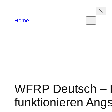
Zum
Inhalt
springen
Home
WFRP Deutsch – K
funktionieren Ang