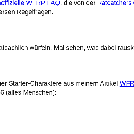
noffizielle WFRP FAQ
, die von der
Ratcatchers 
versen Regelfragen.
tatsächlich würfeln. Mal sehen, was dabei raus
vier Starter-Charaktere aus meinem Artikel
WFRP
56 (alles Menschen):