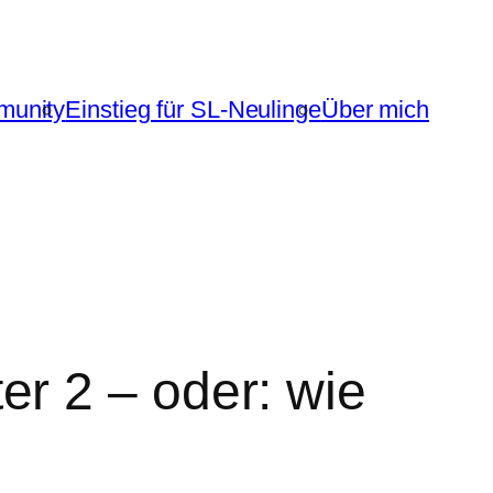
unity
Einstieg für SL-Neulinge
Über mich
r 2 – oder: wie