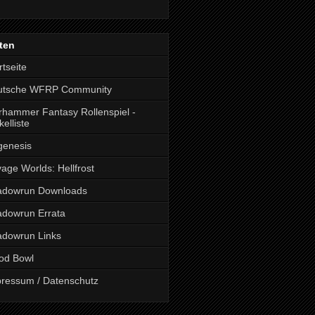
ten
rtseite
utsche WFRP Community
hammer Fantasy Rollenspiel -
kelliste
genesis
age Worlds: Hellfrost
adowrun Downloads
dowrun Errata
dowrun Links
od Bowl
ressum / Datenschutz