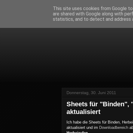
This site uses cookies from Google to 
are shared with Google along with per
statistics, and to detect and address 
Donnerstag, 30. Juni 2011
Sheets für "Binden",
aktualisiert
Ich habe die Sheets für Binden, Herbe
aktualisiert und im
Downloadbereich
ab
Herbeirufen