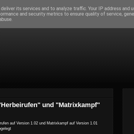
deliver its services and to analyze traffic. Your IP address and 
formance and security metrics to ensure quality of service, gen
abuse.
 "Herbeirufen" und "Matrixkampf"
irufen auf Version 1.02 und Matrixkampf auf Version 1.01
gelegt