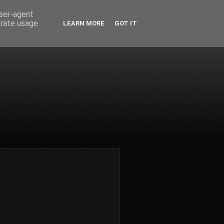
user-agent
erate usage
LEARN MORE
GOT IT