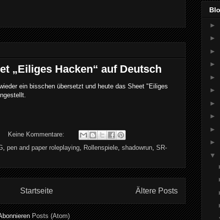
Bl
►
►
►
►
t „Eiliges Hacken“ auf Deutsch
►
ieder ein bisschen übersetzt und heute das Sheet "Eiliges
►
ngestellt.
►
►
►
Keine Kommentare:
►
G
,
pen and paper roleplaying
,
Rollenspiele
,
shadowrun
,
SR-
▼
Startseite
Ältere Posts
Abonnieren
Posts (Atom)