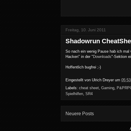
Freitag, 10. Juni 2011
Shadowrun CheatShee
So nach ein wenig Pause hab ich mal w
Hacken" in der "
Downloads
"-Sektion ei
Hoffentlich bugfrei ;-)
Eingestellt von
Ulrich Dreyer
um
05:53
Labels:
cheat sheet
,
Gaming
,
P&PRP
Spielhilfen
,
SR4
Neuere Posts