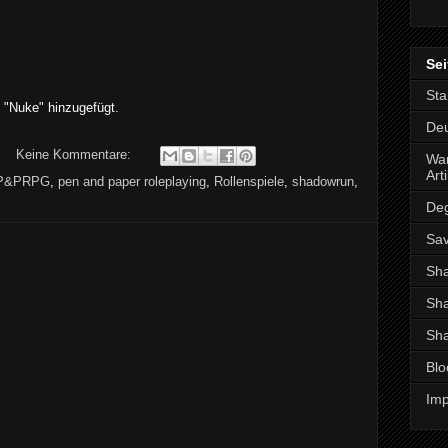
Sei
Sta
 "Nuke" hinzugefügt.
De
Keine Kommentare:
War
Arti
P&PRPG
,
pen and paper roleplaying
,
Rollenspiele
,
shadowrun
,
De
Sav
Sh
Sha
Sha
Blo
Imp