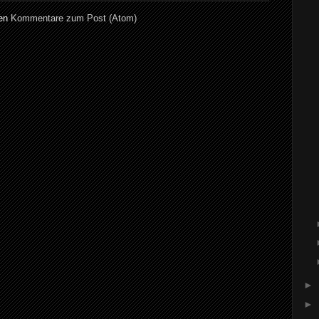
ren
Kommentare zum Post (Atom)
►
►