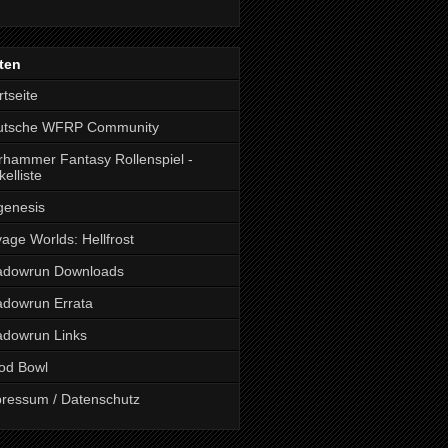
ten
rtseite
utsche WFRP Community
hammer Fantasy Rollenspiel -
kelliste
genesis
age Worlds: Hellfrost
adowrun Downloads
dowrun Errata
dowrun Links
od Bowl
ressum / Datenschutz