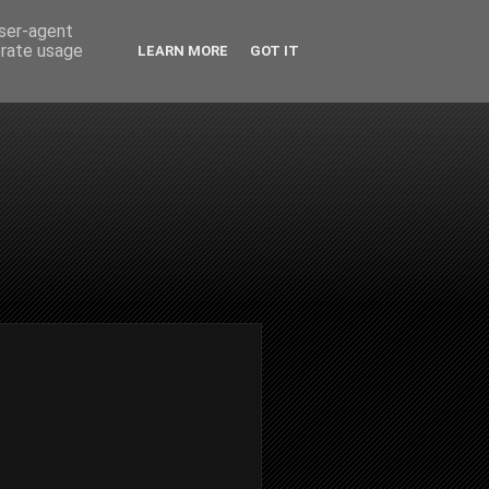
user-agent
erate usage
LEARN MORE
GOT IT