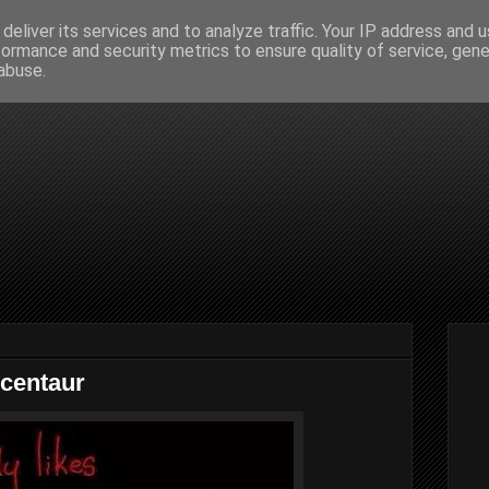
deliver its services and to analyze traffic. Your IP address and 
formance and security metrics to ensure quality of service, gen
abuse.
 centaur