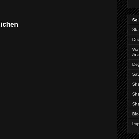
Sei
lichen
Sta
De
War
Arti
De
Sav
Sh
Sha
Sha
Blo
Imp