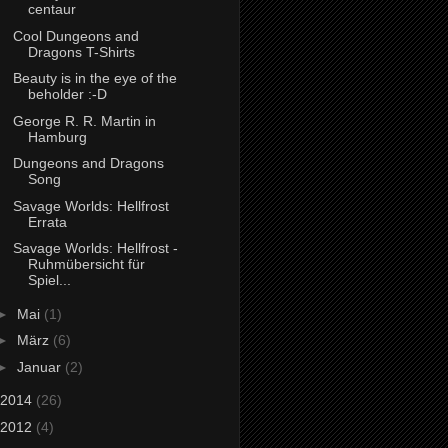
centaur
Cool Dungeons and
Dragons T-Shirts
Beauty is in the eye of the
beholder :-D
George R. R. Martin in
Hamburg
Dungeons and Dragons
Song
Savage Worlds: Hellfrost
Errata
Savage Worlds: Hellfrost -
Ruhmübersicht für
Spiel...
►
Mai
(1)
►
März
(6)
►
Januar
(2)
2014
(26)
2012
(4)