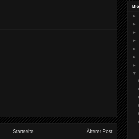
Bl
►
►
►
►
►
►
►
▼
Startseite
Älterer Post