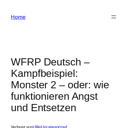
Zum
Inhalt
Home
springen
WFRP Deutsch –
Kampfbeispiel:
Monster 2 – oder: wie
funktionieren Angst
und Entsetzen
Verfasst von
Ulli
in
Uncategorized