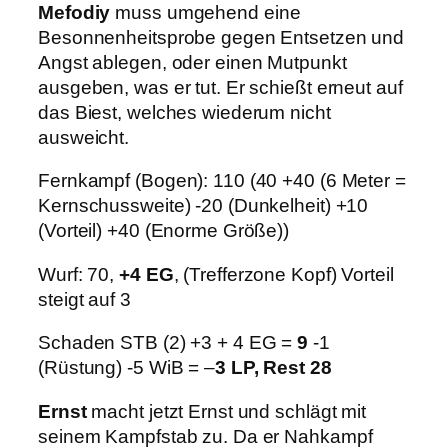
Mefodiy
muss umgehend eine
Besonnenheitsprobe gegen Entsetzen und
Angst ablegen, oder einen Mutpunkt
ausgeben, was er tut. Er schießt erneut auf
das Biest, welches wiederum nicht
ausweicht.
Fernkampf (Bogen): 110 (40 +40 (6 Meter =
Kernschussweite) -20 (Dunkelheit) +10
(Vorteil) +40 (Enorme Größe))
Wurf: 70,
+4 EG
, (Trefferzone Kopf) Vorteil
steigt auf 3
Schaden STB (2) +3 + 4 EG =
9
-1
(Rüstung) -5 WiB = –
3 LP, Rest 28
Ernst
macht jetzt Ernst und schlägt mit
seinem Kampfstab zu. Da er Nahkampf