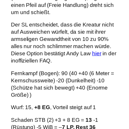
einen Pfeil auf (Freie Handlung) dreht sich
um und schießt.
Der SL entscheidet, dass die Kreatur nicht
auf Ausweichen würfelt, da sie mit ihrer
armseligen Gewandtheit von 10 zu 90%
alles nur noch schlimmer machen würde.
Diese Option bestätigt Andy Law
hier
in der
inoffiziellen FAQ.
Fernkampf (Bogen): 90 (40 +40 (6 Meter =
Kernschussweite) -20 (Dunkelheit) -10
(Schütze hat sich bewegt) +40 (Enorme
Größe) )
Wurf: 15,
+8 EG
, Vorteil steigt auf 1
Schaden STB (2) +3 + 8 EG =
13
-1
(Rüstung) -5 WiB = –
7 LP, Rest 36