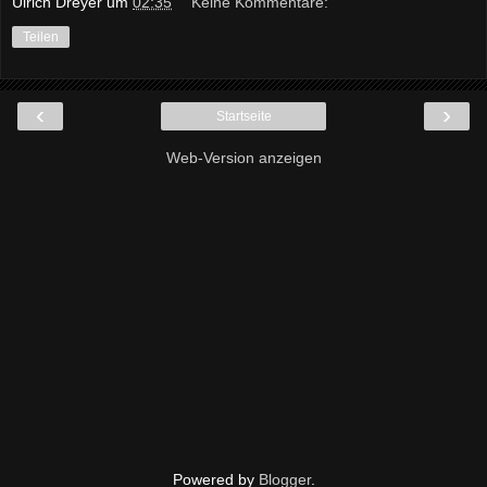
Ulrich Dreyer
um
02:35
Keine Kommentare:
Teilen
‹
›
Startseite
Web-Version anzeigen
Powered by
Blogger
.