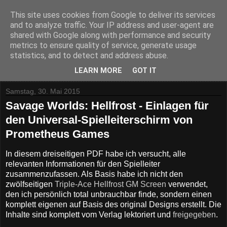
This site uses cookies from Google to deliver its services
and to analyze traffic. Your IP address and user-agent are
shared with Google along with performance and security
metrics to ensure quality of service, generate usage
statistics, and to detect and address abuse.
▼
LEARN MORE
GOT IT
Samstag, 30. Mai 2015
Savage Worlds: Hellfrost - Einlagen für
den Universal-Spielleiterschirm von
Prometheus Games
In diesem dreiseitigen PDF habe ich versucht, alle
relevanten Informationen für den Spielleiter
zusammenzufassen. Als Basis habe ich nicht den
zwölfseitigen
Triple-Ace Hellfrost GM Screen
verwendet,
den ich persönlich total unbrauchbar finde, sondern einen
komplett eigenen auf Basis des original Designs erstellt. Die
Inhalte sind komplett vom Verlag lektoriert und
freigegeben
.