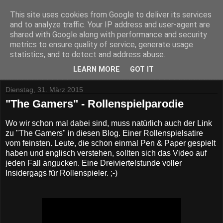
This site uses cookies from Google to deliver its services
and to analyze traffic. Your IP address and user-agent are
shared with Google along with performance and security
metrics to ensure quality of service, generate usage
statistics, and to detect and address abuse.
▼
LEARN MORE
GOT IT
Dienstag, 31. März 2015
"The Gamers" - Rollenspielparodie
Wo wir schon mal dabei sind, muss natürlich auch der Link
zu "The Gamers" in diesen Blog. Einer Rollenspielsatire
vom feinsten. Leute, die schon einmal Pen & Paper gespielt
haben und englisch verstehen, sollten sich das Video auf
jeden Fall angucken. Eine Dreiviertelstunde voller
Insidergags für Rollenspieler. ;-)