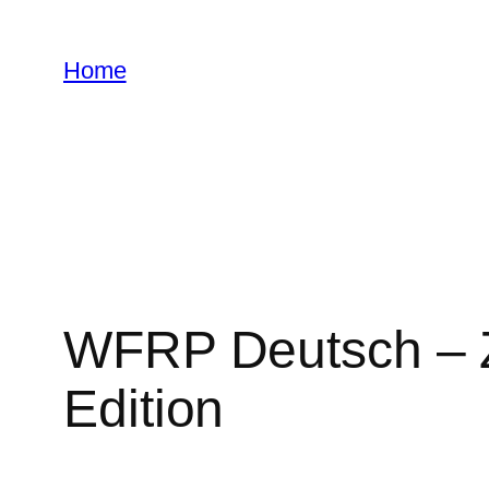
Zum
Inhalt
Home
springen
WFRP Deutsch – Za
Edition