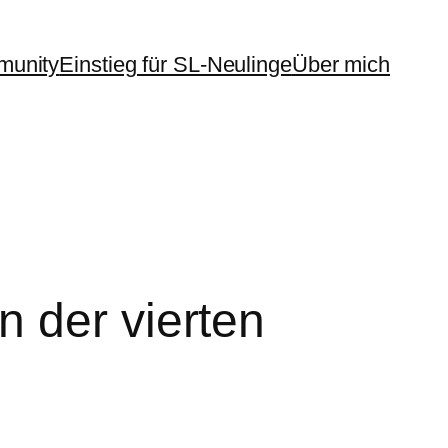
unity
Einstieg für SL-Neulinge
Über mich
 der vierten