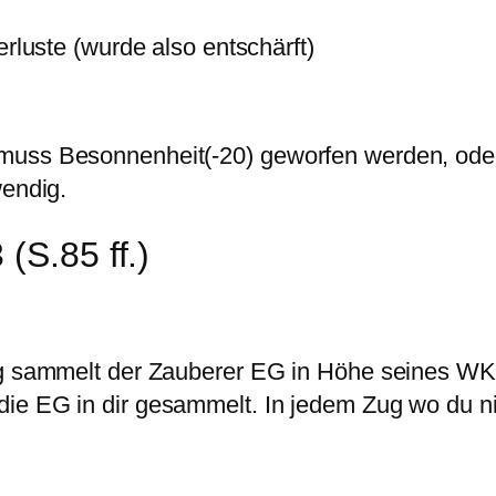
erluste (wurde also entschärft)
muss Besonnenheit(-20) geworfen werden, oder 
wendig.
(S.85 ff.)
olg sammelt der Zauberer EG in Höhe seines W
ie EG in dir gesammelt. In jedem Zug wo du nic