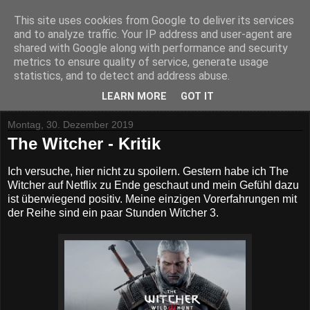
This site uses cookies from Google to deliver its services
and to analyze traffic. Your IP address and user-agent are
shared with Google along with performance and security
metrics to ensure quality of service, generate usage
statistics, and to detect and address abuse.
▼
LEARN MORE
GOT IT
Montag, 30. Dezember 2019
The Witcher - Kritik
Ich versuche, hier nicht zu spoilern. Gestern habe ich The
Witcher auf Netflix zu Ende geschaut und mein Gefühl dazu
ist überwiegend positiv. Meine einzigen Vorerfahrungen mit
der Reihe sind ein paar Stunden Witcher 3.