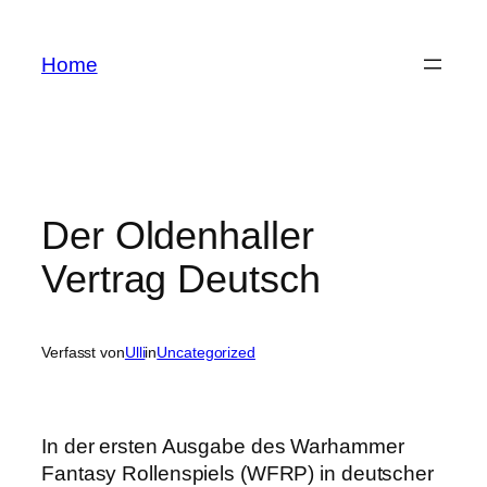
Zum
Inhalt
Home
springen
Der Oldenhaller
Vertrag Deutsch
Verfasst von
Ulli
in
Uncategorized
In der ersten Ausgabe des Warhammer
Fantasy Rollenspiels (WFRP) in deutscher